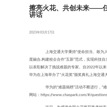
擦亮火花、共创未来——任
讲话
2023年03月17日
上海交通大学秉持
“
使命担当、敢为
度融合
,
构建校企合作
“
五新
”
范式，实现科技自
以表彰解决了挑战难题的专家。自
2022
年以来
华为在上海举办了
“
火花奖
”
颁奖典礼上海交通
华为的
“
难题揭榜
”
活动不断进行，
“
难
网站：
https://www.chaspark.com/#/question