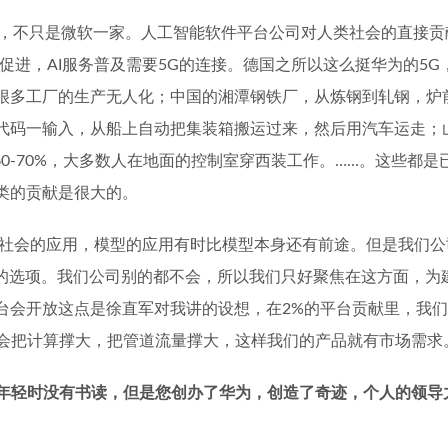
，不只是微软一家。人工智能软件平台公司对人类社会的直接贡
促进，
AI
服务普及需要
5G
的连接。德国之所以这么挺华为的
5G
很多工厂的生产无人化；中国的湘潭钢铁厂，从炼钢到轧钢，炉
代码一输入，从船上自动把集装箱搬运过来，然后用汽车运走；
60-70%
，大多数人在地面的控制室穿西装工作。
……
。这些都是
类的贡献是很大的。
社会的应用，模型的应用有时比模型本身还有前途。但是我们公
的选项。我们公司别的都不会，所以我们只好聚焦在这方面，为
台会开放这点是徐直军对我讲的设想，在
2%
的平台贡献里，我们
会把计算撑大，把管道流量撑大，这样我们的产品就有市场需求
年轻时没有书读，但是您创办了华为，创造了奇迹，个人的领导