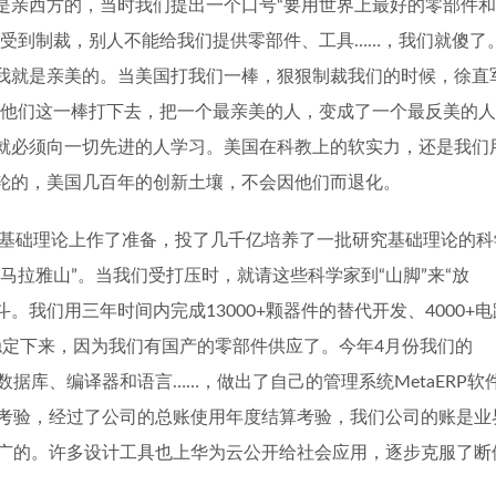
是亲西方的，当时我们提出一个口号
“
要用世界上最好的零部件和
受到制裁，别人不能给我们提供零部件、工具
……
，我们就傻了
我就是亲美的。当美国打我们一棒，狠狠制裁我们的时候，徐直
他们这一棒打下去，把一个最亲美的人，变成了一个最反美的人
就必须向一切先进的人学习。美国在科教上的软实力，还是我们
轮的，美国几百年的创新土壤，不会因他们而退化。
基础理论上作了准备，投了几千亿培养了一批研究基础理论的科
马拉雅山
”
。当我们受打压时，就请这些科学家到
“
山脚
”
来
“
放
斗。我们用三年时间内完成
13000+
颗器件的替代开发、
4000+
电
稳定下来，因为我们有国产的零部件供应了。今年
4
月份我们的
数据库、编译器和语言
……
，做出了自己的管理系统
MetaERP
软
考验，经过了公司的总账使用年度结算考验，我们公司的账是业
广的。许多设计工具也上华为云公开给社会应用，逐步克服了断