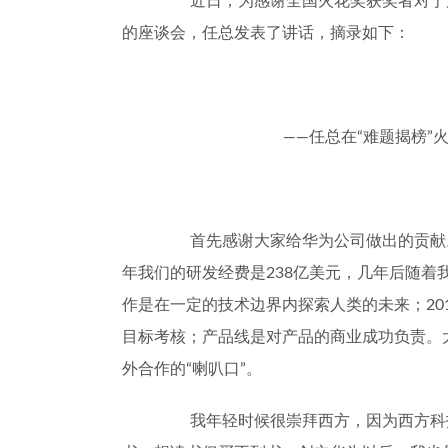
近日，为感谢全国火花奖获奖者对于
的座谈会，任总发表了讲话，摘录如下：
——
任总在
“
难题揭榜
”
首先感谢大家给华为公司做出的贡献
年我们的研发经费是
238
亿美元，几年后随着
作是在一定的技术边界内探索人类的未来；
20
目标考核；产品线是对产品的商业成功负责。
外合作的
“
喇叭口
”
。
我年轻时候很崇拜西方，因为西方科