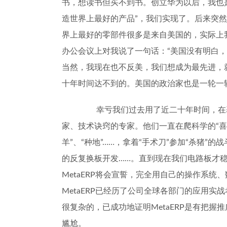
书，想读书但买不到书。创立华为以后，我也
造世界上最好的产品
”
，我们实现了。后来突然
界上最好的零部件很多是来自美国的，实际上
办公会议上对我说了一句话：
“
美国没有明白，
当然，我现在也不反美，我们想成为最先进，
十年时间达不到的。美国的政治家也是一轮一
幸亏我们过去用了近二十年时间，在
家、技术诀窍的专家。他们一直在爬科学的
“
喜
羊
”
、
“
种地
”……
，拿着
“
手术刀
”
参加
“
杀猪
”
的战
的反复换板开发
……
。直到现在我们电路板才
MetaERP
将会宣誓，完全用自己的操作系统、
MetaERP
已经历了公司全球各部门的应用实战
很复杂的，已成功地证明
MetaERP
是有把握推
尴尬。