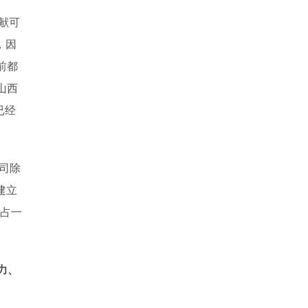
献可
，因
前都
山西
已经
司除
建立
占一
。
力、