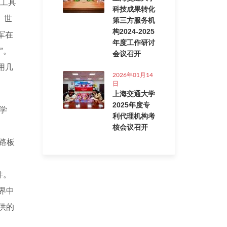
工具
科技成果转化
。世
第三方服务机
构2024-2025
军在
年度工作研讨
”
。
会议召开
用几
2026年01月14
日
上海交通大学
2025年度专
学
利代理机构考
核会议召开
路板
件。
界中
供的