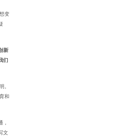
想变
疑
创新
我们
明。
育和
通，
写文