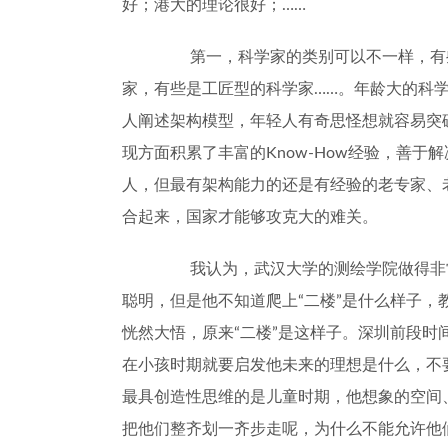
好；港大的理论很好；
……
第一，科学家的类别可以不一样，有
家，有些是工匠型的科学家
……
。年龄大的科
人阐述架构模型，年轻人有奇思怪想就容易突
现方面积累了丰富的
Know-How
经验，善于解
人，但最有架构能力的还是有经验的老专家、
合起来，国家才能够攻克大的难关。
我认为，武汉大学的测绘学院做得非
聪明，但是他不知道爬上
“
二楼
”
是什么样子，
恍然大悟，原来
“
二楼
”
是这样子。深圳前段时
在小孩时期就要启发他未来的理想是什么，不
最具创造性思维的是儿童时期，他想象的空间
把他们整齐划一齐步走呢，为什么不能允许他