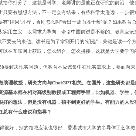
就给你打分了，这就是科学。老师讲的是他正在研究的前沿，他
士只要有思想方法，不一定会有结果，有些科学太遥远，一步很
要有
“
结果
”
才行，否则怎么叫
“
青出于蓝而胜于蓝
”
呢？如果教育
太实用主义，以需求为导向，牵引中国前进是不够的。教育应该
就不要去约束他。读书是为了拿到开门的
“
钥匙
”
，关键是读一个
可以在互联网上获取，怎么组合、怎么拼接，这就是大学要学习
须要解决现实问题，但教育不应该集中在现实需求上，要面向未
做助理教授，研究方向与
ChatGPT
相关。在国外，这些研究都是
资源基本都在相对高级别教授或工程师手里，比如机器、学生，
很好的想法，但是没有机器，招不到更好的学生。有能力的人没
任总有什么建议和指导？
得很好，别的领域应该也很好；香港城市大学的半导体工艺学教