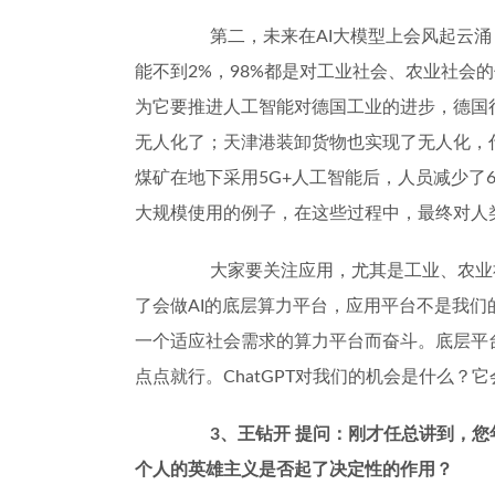
第二，未来在
AI
大模型上会风起云涌
能不到
2%
，
98%
都是对工业社会、农业社会的
为它要推进人工智能对德国工业的进步，德国
无人化了；天津港装卸货物也实现了无人化，
煤矿在地下采用
5G+
人工智能后，人员减少了
大规模使用的例子，在这些过程中，最终对人
大家要关注应用，尤其是工业、农业
了会做
AI
的底层算力平台，应用平台不是我们
一个适应社会需求的算力平台而奋斗。底层平
点点就行。
ChatGPT
对我们的机会是什么？它
3
、王钻开
提问：刚才任总讲到，您
个人的英雄主义是否起了决定性的作用？