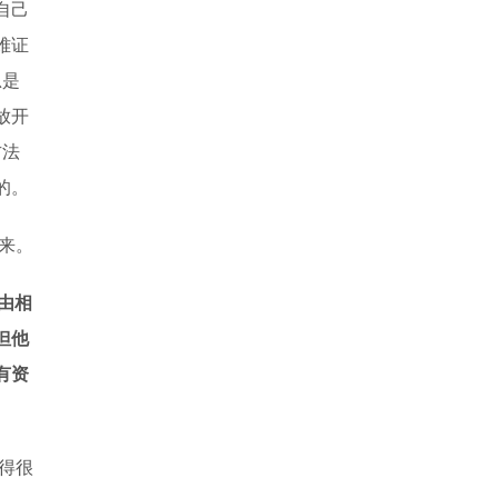
自己
难证
总是
放开
方法
的。
来。
由相
但他
有资
得很