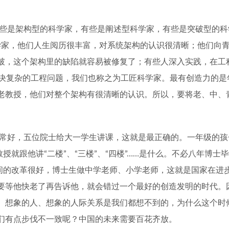
些是架构型的科学家，有些是阐述型科学家，有些是突破型的科
学家，他们人生阅历很丰富，对系统架构的认识很清晰；他们向
破，这个架构里的缺陷就容易被修复了；有些人深入实践，在工
决复杂的工程问题，我们也称之为工匠科学家。最有创造力的是
老教授，他们对整个架构有很清晰的认识。所以，要将老、中、
常好，五位院士给大一学生讲课，这就是最正确的。一年级的孩
教授就跟他讲
“
二楼
”
、
“
三楼
”
、
“
四楼
”……
是什么。不必八年博士毕
间的改革很好，博士生做中学老师、小学老师，这就是国家在进
要等他快老了再告诉他，就会错过一个最好的创造发明的时代。
、想象的人、想象的人际关系是我们都想不到的，为什么这个时
们有点步伐不一致呢？中国的未来需要百花齐放。