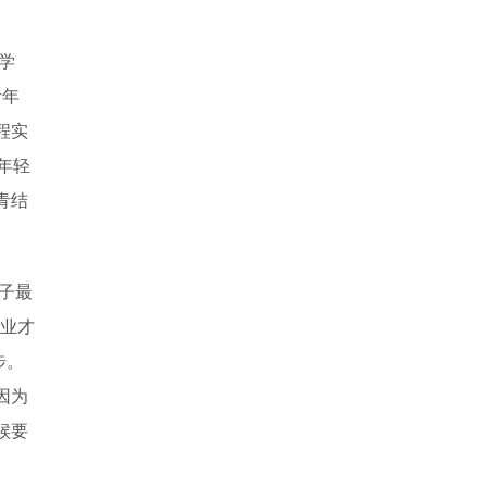
学
青年
程实
年轻
青结
子最
业才
步。
因为
候要